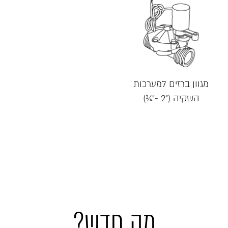
מגוון ברזים למערכות
השקיה ("2 -"¾)
מה חדש?